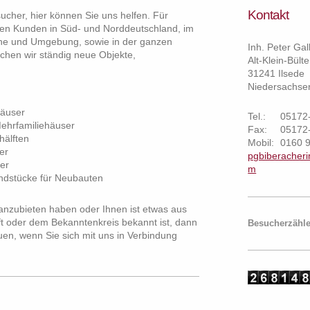
Kontakt
sucher, hier können Sie uns helfen. Für
en Kunden in Süd- und Norddeutschland, im
ne und Umgebung, sowie in der ganzen
Inh. Peter Gal
chen wir ständig neue Objekte,
Alt-Klein-Bült
31241 Ilsede
Niedersachse
häuser
Tel.:
05172-
ehrfamiliehäuser
Fax:
05172-
älften
Mobil:
0160 9
er
pgbiberacher
er
m
dstücke für Neubauten
anzubieten haben oder Ihnen ist etwas aus
t oder dem Bekanntenkreis bekannt ist, dann
Besucherzähle
uen, wenn Sie sich mit uns in Verbindung