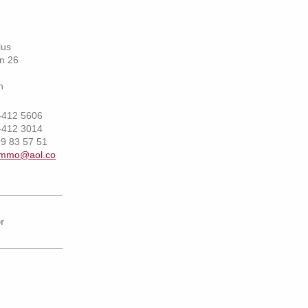
lus
en 26
n
412 5606
412 3014
9 83 57 51
immo@aol.co
r