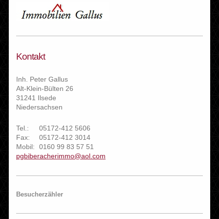
Kontakt
Inh. Peter Gallus
Alt-Klein-Bülten 26
31241 Ilsede
Niedersachsen
Tel.:
05172-412 5606
Fax:
05172-412 3014
Mobil:
0160 99 83 57 51
pgbiberacherimmo@aol.com
Besucherzähler