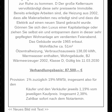
zur Ruhe zu kommen. D Der große Kellerraum
vervollständigt diese sehr preiswerte Immobilie.
Bereits erledigte Arbeiten sind, die Heizung aus 2002,
dass alle Malerarbeiten neu erledigt sind und dass die
Elektrik auf einen neuen Stand gebracht wurde.
Gönnen Sie sich den Luxus einer Kapitalanlage oder
ziehen Sie selbst ein und entspannen dann in dieser sehr
gepflegten Wohnanlage am verdienten Feierabend.
Das Gebäude wurde 1965 erbaut.
Wohnfläche ca. 51m²
Ölzentralheizung, Verbrauchsausweis 138,00 kWh,
Warmwasser enthalten, Wohngebäude, BJ
Wärmeerzeuger 2002, Klasse D, Gültig bis 11.03.2030
Verhandlungsbasis: 87.500,-- €
Provision: 1% zuzüglich 19% MWSt, insgesamt also für
den
Käufer und den Verkäufer jeweils 1,19% vom
jeweiligen Kaufpreis. Insgesamt 2,38%.
Zahlbar sofort nach dem Notartemin.
<< Neues Bild mit Text >>