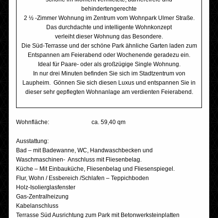
behindertengerechte
2 ½ -Zimmer Wohnung im Zentrum vom Wohnpark Ulmer Straße.
Das durchdachte und intelligente Wohnkonzept
verleiht dieser Wohnung das Besondere.
Die Süd-Terrasse und der schöne Park ähnliche Garten laden zum
Entspannen am Feierabend oder Wochenende geradezu ein.
Ideal für Paare- oder als großzügige Single Wohnung.
In nur drei Minuten befinden Sie sich im Stadtzentrum von
Laupheim. Gönnen Sie sich diesen Luxus und entspannen Sie in
dieser sehr gepflegten Wohnanlage am verdienten Feierabend.
Wohnfläche: ca. 59,40 qm
Ausstattung:
Bad – mit Badewanne, WC, Handwaschbecken und
Waschmaschinen- Anschluss mit Fliesenbelag.
Küche – Mit Einbauküche, Fliesenbelag und Fliesenspiegel.
Flur, Wohn / Essbereich /Schlafen – Teppichboden
Holz-Isolierglasfenster
Gas-Zentralheizung
Kabelanschluss
Terrasse Süd Ausrichtung zum Park mit Betonwerksteinplatten